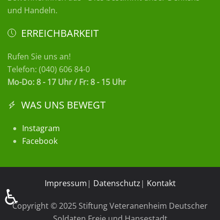
und Handeln.
ERREICHBARKEIT
Rufen Sie uns an!
Telefon: (040) 606 84-0
Mo-Do: 8 - 17 Uhr / Fr: 8 - 15 Uhr
WAS UNS BEWEGT
Instagram
Facebook
Impressum
|
Datenschutz
|
Kontakt
♿
Copyright © 2025 Stiftung Veteranenheim Deutscher
Soldaten Freie und Hansestadt